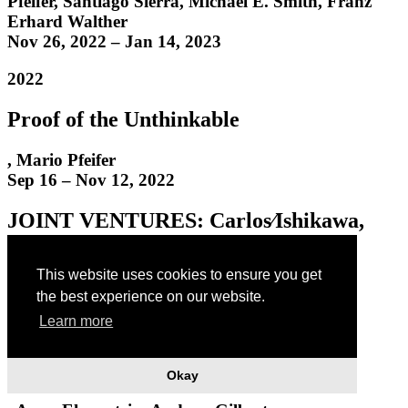
Pfeifer
,
Santiago Sierra
,
Michael E. Smith
,
Franz
Erhard Walther
Nov 26, 2022 – Jan 14, 2023
2022
Proof of the Unthinkable
,
Mario Pfeifer
Sep 16 – Nov 12, 2022
JOINT VENTURES: Carlos∕Ishikawa,
London
This website uses cookies to ensure you get
Richard Sides – Basic Vision
the best experience on our website.
Sep 16 – Nov 12, 2022
Learn more
KOW at Sperling, Munich: Various
Others 2022
Okay