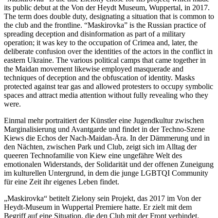
its public debut at the Von der Heydt Museum, Wuppertal, in 2017.
The term does double duty, designating a situation that is common to
the club and the frontline. “Maskirovka” is the Russian practice of
spreading deception and disinformation as part of a military
operation; it was key to the occupation of Crimea and, later, the
deliberate confusion over the identities of the actors in the conflict in
eastern Ukraine. The various political camps that came together in
the Maidan movement likewise employed masquerade and
techniques of deception and the obfuscation of identity. Masks
protected against tear gas and allowed protesters to occupy symbolic
spaces and attract media attention without fully revealing who they
were.
Einmal mehr portraitiert der Künstler eine Jugendkultur zwischen
Marginalisierung und Avantgarde und findet in der Techno-Szene
Kiews die Echos der Nach-Maidan-Ära. In der Dämmerung und in
den Nächten, zwischen Park und Club, zeigt sich im Alltag der
queeren Technofamilie von Kiew eine ungefähre Welt des
emotionalen Widerstands, der Solidarität und der offenen Zuneigung
im kulturellen Untergrund, in dem die junge LGBTQI Community
für eine Zeit ihr eigenes Leben findet.
„Maskirovka“ betitelt Zielony sein Projekt, das 2017 im Von der
Heydt-Museum in Wuppertal Premiere hatte. Er zielt mit dem
Begriff auf eine Situation, die den Club mit der Front verbindet.