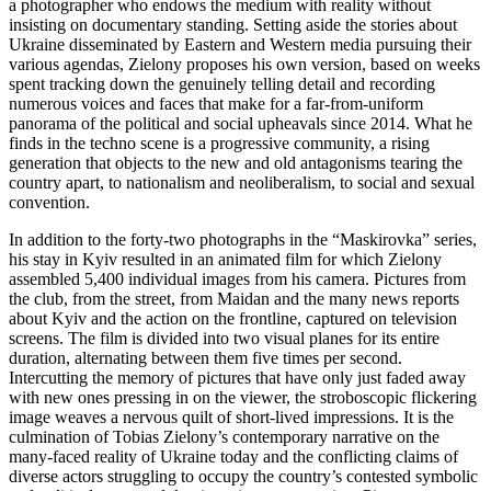
a photographer who endows the medium with reality without
insisting on documentary standing. Setting aside the stories about
Ukraine disseminated by Eastern and Western media pursuing their
various agendas, Zielony proposes his own version, based on weeks
spent tracking down the genuinely telling detail and recording
numerous voices and faces that make for a far-from-uniform
panorama of the political and social upheavals since 2014. What he
finds in the techno scene is a progressive community, a rising
generation that objects to the new and old antagonisms tearing the
country apart, to nationalism and neoliberalism, to social and sexual
convention.
In addition to the forty-two photographs in the “Maskirovka” series,
his stay in Kyiv resulted in an animated film for which Zielony
assembled 5,400 individual images from his camera. Pictures from
the club, from the street, from Maidan and the many news reports
about Kyiv and the action on the frontline, captured on television
screens. The film is divided into two visual planes for its entire
duration, alternating between them five times per second.
Intercutting the memory of pictures that have only just faded away
with new ones pressing in on the viewer, the stroboscopic flickering
image weaves a nervous quilt of short-lived impressions. It is the
culmination of Tobias Zielony’s contemporary narrative on the
many-faced reality of Ukraine today and the conflicting claims of
diverse actors struggling to occupy the country’s contested symbolic