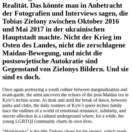
Realität. Das könnte man in Anbetracht
der Fotografien und Interviews sagen, die
Tobias Zielony zwischen Oktober 2016
und Mai 2017 in der ukrainischen
Hauptstadt machte. Nicht der Krieg im
Osten des Landes, nicht die zerschlagene
Maidan-Bewegung, und nicht die
postsowjetische Autokratie sind
Gegenstand von Zielonys Bildern. Und sie
sind es doch.
Once again portraying a youth culture between marginalization and
avant-garde, the artist uncovers the echoes of the post-Maidan era in
Kyiv’s techno scene. At dusk and until the break of dawn, between
parks and clubs, the daily routines of Kyiv’s queer techno family
trace the outlines of a world of emotional resistance, solidarity, and
sincere affection in a cultural underground where, for a while, the
young LGBTQI community charts its own lives.
“Maskirovka” is the title Zielony chose for his project, which made