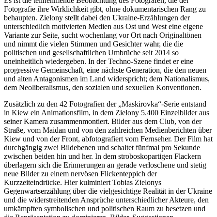
Es ist die teilnehmende Beobachtung des Fotografen, die der
Fotografie ihre Wirklichkeit gibt, ohne dokumentarischen Rang zu
behaupten. Zielony stellt dabei den Ukraine-Erzählungen der
unterschiedlich motivierten Medien aus Ost und West eine eigene
Variante zur Seite, sucht wochenlang vor Ort nach Originaltönen
und nimmt die vielen Stimmen und Gesichter wahr, die die
politischen und gesellschaftlichen Umbrüche seit 2014 so
uneinheitlich wiedergeben. In der Techno-Szene findet er eine
progressive Gemeinschaft, eine nächste Generation, die den neuen
und alten Antagonismen im Land widerspricht; dem Nationalismus,
dem Neoliberalismus, den sozialen und sexuellen Konventionen.
Zusätzlich zu den 42 Fotografien der „Maskirovka“-Serie entstand
in Kiew ein Animationsfilm, in dem Zielony 5.400 Einzelbilder aus
seiner Kamera zusammenmontiert. Bilder aus dem Club, von der
Straße, vom Maidan und von den zahlreichen Medienberichten über
Kiew und von der Front, abfotografiert vom Fernseher. Der Film hat
durchgängig zwei Bildebenen und schaltet fünfmal pro Sekunde
zwischen beiden hin und her. In dem stroboskopartigen Flackern
überlagern sich die Erinnerungen an gerade verloschene und stetig
neue Bilder zu einem nervösen Flickenteppich der
Kurzzeiteindrücke. Hier kulminiert Tobias Zielonys
Gegenwartserzählung über die vielgesichtige Realität in der Ukraine
und die widerstreitenden Ansprüche unterschiedlicher Akteure, den
umkämpften symbolischen und politischen Raum zu besetzen und