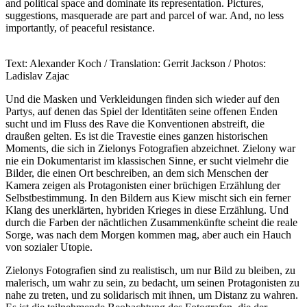
and political space and dominate its representation. Pictures,
suggestions, masquerade are part and parcel of war. And, no less
importantly, of peaceful resistance.
Text: Alexander Koch / Translation: Gerrit Jackson / Photos:
Ladislav Zajac
Und die Masken und Verkleidungen finden sich wieder auf den
Partys, auf denen das Spiel der Identitäten seine offenen Enden
sucht und im Fluss des Rave die Konventionen abstreift, die
draußen gelten. Es ist die Travestie eines ganzen historischen
Moments, die sich in Zielonys Fotografien abzeichnet. Zielony war
nie ein Dokumentarist im klassischen Sinne, er sucht vielmehr die
Bilder, die einen Ort beschreiben, an dem sich Menschen der
Kamera zeigen als Protagonisten einer brüchigen Erzählung der
Selbstbestimmung. In den Bildern aus Kiew mischt sich ein ferner
Klang des unerklärten, hybriden Krieges in diese Erzählung. Und
durch die Farben der nächtlichen Zusammenkünfte scheint die reale
Sorge, was nach dem Morgen kommen mag, aber auch ein Hauch
von sozialer Utopie.
Zielonys Fotografien sind zu realistisch, um nur Bild zu bleiben, zu
malerisch, um wahr zu sein, zu bedacht, um seinen Protagonisten zu
nahe zu treten, und zu solidarisch mit ihnen, um Distanz zu wahren.