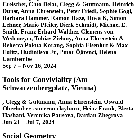
Creischer
,
Chto Delat
,
Clegg & Guttmann
,
Heinrich
Dunst
,
Anna Ehrenstein
,
Peter Friedl
,
Sophie Gogl
,
Barbara Hammer
,
Ramon Haze
,
Hiwa K
,
Simon
Lehner
,
Mario Pfeifer
,
Dierk Schmidt
,
Michael E.
Smith
,
Franz Erhard Walther
,
Clemens von
Wedemeyer
,
Tobias Zielony, Anna Ehrenstein &
Rebecca Pokua Korang, Sophia Eisenhut & Max
Eulitz, Hudinilson Jr., Pınar Öğrenci, Helena
Uambembe
Sep 7 – Nov 16, 2024
Tools for Conviviality (Am
Schwarzenbergplatz, Vienna)
,
Clegg & Guttmann
,
Anna Ehrenstein
,
Oswald
Oberhuber, cameron clayborn, Heinz Frank, Blerta
Hashani, Veronika Pausova, Dardan Zhegrova
Jun 21 – Jul 7, 2024
Social Geometry