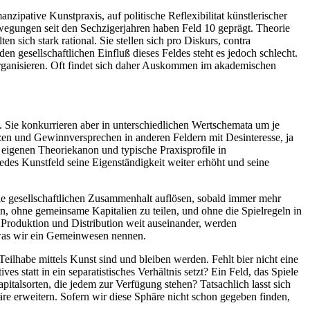
nzipative Kunstpraxis, auf politische Reflexibilitat künstlerischer
ewegungen seit den Sechzigerjahren haben Feld 10 geprägt. Theorie
 sich stark rational. Sie stellen sich pro Diskurs, contra
gesellschaftlichen Einfluß dieses Feldes steht es jedoch schlecht.
organisieren. Oft findet sich daher Auskommen im akademischen
. Sie konkurrieren aber in unterschiedlichen Wertschemata um je
zen und Gewinnversprechen in anderen Feldern mit Desinteresse, ja
n eigenen Theoriekanon und typische Praxisprofile in
jedes Kunstfeld seine Eigenständigkeit weiter erhöht und seine
ie gesellschaftlichen Zusammenhalt auflösen, sobald immer mehr
in, ohne gemeinsame Kapitalien zu teilen, und ohne die Spielregeln in
r Produktion und Distribution weit auseinander, werden
, was wir ein Gemeinwesen nennen.
Teilhabe mittels Kunst sind und bleiben werden. Fehlt bier nicht eine
s statt in ein separatistisches Verhältnis setzt? Ein Feld, das Spiele
pitalsorten, die jedem zur Verfügung stehen? Tatsachlich lasst sich
e erweitern. Sofern wir diese Sphäre nicht schon gegeben finden,