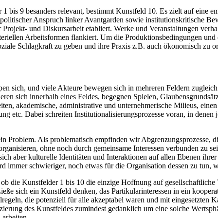
 1 bis 9 besanders relevant, bestimmt Kunstfeld 10. Es zielt auf eine ema
politischer Anspruch linker Avantgarden sowie institutionskritische B
rojekt- und Diskursarbeit etabliert. Werke und Veranstaltungen verhalten
llen Arbeitsformen flankiert. Um die Produktionsbedingungen und den 
oziale Schlagkraft zu geben und ihre Praxis z.B. auch ökonomisch zu 
ppen sich, und viele Akteure bewegen sich in mehreren Feldern zugleich
eren sich innerhalb eines Feldes, begegnen Spielen, Glaubensgrundsät
keiten, akademische, administrative und unternehmerische Milieus, eine
ng etc. Dabei schreiten Institutionalisierungsprozesse voran, in denen 
kein Problem. Als problematisch empfinden wir Abgrenzungsprozesse, d
eln organisieren, ohne noch durch gemeinsame Interessen verbunden zu se
ch aber kulturelle Identitäten und Interaktionen auf allen Ebenen ihre
wird immer schwieriger, noch etwas für die Organisation dessen zu tun
ob die Kunstfelder 1 bis 10 die einzige Hoffnung auf gesellschaftliche 
ße sich ein Kunstfeld denken, das Partikularinteressen in ein kooperative
egeln, die potenziell für alle akzeptabel waren und mit eingesetzten Ka
ierung des Kunstfeldes zumindest gedanklich um eine solche Wertsphär
 arbeiten.