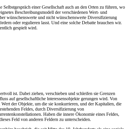
che Selbstgespräch einer Gesellschaft auch an den Orten zu führen, wo
geeignetes Beschreibungsmodell der verschiedenen Wert- und
 über wünschenswerte und nicht wünschenswerte Diversifizierung
fördern oder regulieren lasst. Und eine solche Debatte brauchen wir.
ntlich gespielt wird.
rtvoll ist. Dabei ziehen, verschieben und schleifen sie Grenzen
uss auf gesellschaftliche lnteressensobjekte gerungen wird. Von
Wert der Objekte, um die sie konkurrieren, und der Kapitalien, die
bestehenden Feldes, durch Diversifizierung von
rrentenkonstellationen. Haben die innere Ökonomie eines Feldes,
 dieses Feld von anderen Feldern zu unterscheiden.