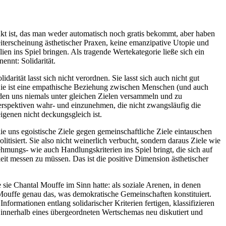
ukt ist, das man weder automatisch noch gratis bekommt, aber haben
iterscheinung ästhetischer Praxen, keine emanzipative Utopie und
en ins Spiel bringen. Als tragende Wertekategorie ließe sich ein
ennt: Solidarität.
rität lasst sich nicht verordnen. Sie lasst sich auch nicht gut
n. Sie ist eine empathische Beziehung zwischen Menschen (und auch
rden uns niemals unter gleichen Zielen versammeln und zu
rspektiven wahr- und einzunehmen, die nicht zwangsläufig die
igenen nicht deckungsgleich ist.
e uns egoistische Ziele gegen gemeinschaftliche Ziele eintauschen
itisiert. Sie also nicht weinerlich verbucht, sondern daraus Ziele wie
hmungs- wie auch Handlungskriterien ins Spiel bringt, die sich auf
keit messen zu müssen. Das ist die positive Dimension ästhetischer
 sie Chantal Mouffe im Sinn hatte: als soziale Arenen, in denen
 Mouffe genau das, was demokratische Gemeinschaften konstituiert.
ormationen entlang solidarischer Kriterien fertigen, klassifizieren
r innerhalb eines übergeordneten Wertschemas neu diskutiert und