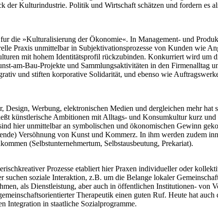
 der Kulturindustrie. Politik und Wirtschaft schätzen und fordern es als
aum fur die »Kulturalisierung der Ökonomie«. In Management- und Pro
relle Praxis unmittelbar in Subjektivationsprozesse von Kunden wie Ang
lturen mit hohem Identitätsprofil rückzubinden. Konkurriert wird um 
nst-am-Bau-Projekte und Sammlungsaktivitäten in den Firmenalltag und 
egrativ und stiften korporative Solidarität, und ebenso wie Auftragsw
 Design, Werbung, elektronischen Medien und dergleichen mehr hat sic
ließt künstlerische Ambitionen mit Alltags- und Konsumkultur kurz und e
ind hier unmittelbar an symbolischen und ökonomischen Gewinn gekoppe
tlastende) Versöhnung von Kunst und Kommerz. In ihm werden zudem inn
nkommen (Selbstunternehmertum, Selbstausbeutung, Prekariat).
hkreativer Prozesse etabliert hier Praxen individueller oder kollekti
 suchen soziale Interaktion, z.B. um die Belange lokaler Gemeinschafte
Rahmen, als Dienstleistung, aber auch in öffentlichen Institutionen- v
einschaftsorientierter Therapeutik einen guten Ruf. Heute hat auch di
n Integration in staatliche Sozialprogramme.