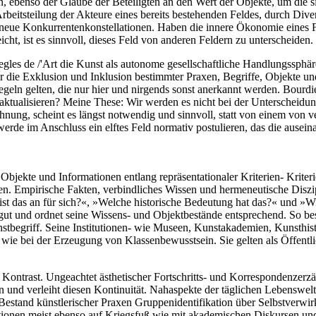
n, ebenso der Glaube der Beteiligten an den Wert der Objekte, um die si
Arbeitsteilung der Akteure eines bereits bestehenden Feldes, durch Di
n, neue Konkurrentenkonstellationen. Haben die innere Ökonomie eines
cht, ist es sinnvoll, dieses Feld von anderen Feldern zu unterscheiden.
es de /'Art die Kunst als autonome gesellschaftliche Handlungssphäre b
für die Exklusion und Inklusion bestimmter Praxen, Begriffe, Objekte un
ln gelten, die nur hier und nirgends sonst anerkannt werden. Bourdi
aktualisieren? Meine These: Wir werden es nicht bei der Unterscheidu
echnung, scheint es längst notwendig und sinnvoll, statt von einem vo
erde im Anschluss ein elftes Feld normativ postulieren, das die ausein
e Objekte und Informationen entlang repräsentationaler Kriterien- Krite
n. Empirische Fakten, verbindliches Wissen und hermeneutische Diszip
t das an für sich?«, »Welche historische Bedeutung hat das?« und »Wie
gut und ordnet seine Wissens- und Objektbestände entsprechend. So be
Kunstbegriff. Seine Institutionen- wie Museen, Kunstakademien, Kunsthis
wie bei der Erzeugung von Klassenbewusstsein. Sie gelten als Öffentlich
rten Kontrast. Ungeachtet ästhetischer Fortschritts- und Korrespondenzer
und verleiht diesen Kontinuität. Nahaspekte der täglichen Lebenswelt 
tand künstlerischer Praxen Gruppenidentifikation über Selbstverwirkli
itutionen meist ebenso auf Kriegsfuß wie mit akademischen Diskursen und 