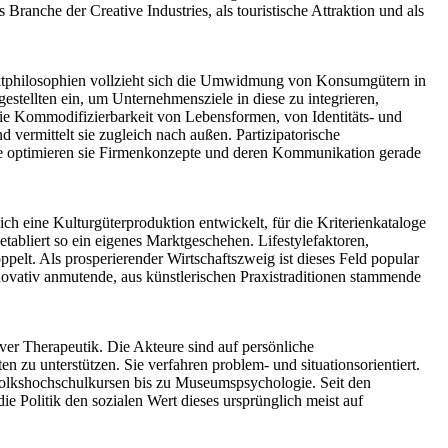
 Branche der Creative Industries, als touristische Attraktion und als
duktphilosophien vollzieht sich die Umwidmung von Konsumgütern in
estellten ein, um Unternehmensziele in diese zu integrieren,
die Kommodifizierbarkeit von Lebensformen, von Identitäts- und
vermittelt sie zugleich nach außen. Partizipatorische
erke optimieren sie Firmenkonzepte und deren Kommunikation gerade
h eine Kulturgüterproduktion entwickelt, für die Kriterienkataloge
tabliert so ein eigenes Marktgeschehen. Lifestylefaktoren,
lt. Als prosperierender Wirtschaftszweig ist dieses Feld popular
ovativ anmutende, aus künstlerischen Praxistraditionen stammende
ver Therapeutik. Die Akteure sind auf persönliche
n zu unterstützen. Sie verfahren problem- und situationsorientiert.
on Volkshochschulkursen bis zu Museumspsychologie. Seit den
e Politik den sozialen Wert dieses ursprünglich meist auf