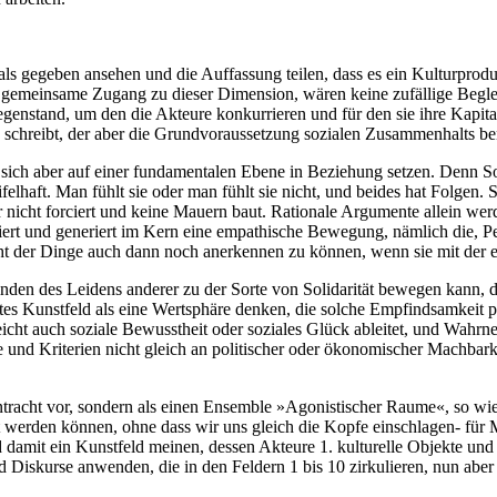
ls gegeben ansehen und die Auffassung teilen, dass es ein Kulturprod
e, gemeinsame Zugang zu dieser Dimension, wären keine zufällige Begle
genstand, um den die Akteure konkurrieren und für den sie ihre Kapitali
n schreibt, der aber die Grundvoraussetzung sozialen Zusammenhalts ben
sich aber auf einer fundamentalen Ebene in Beziehung setzen. Denn Solida
ifelhaft. Man fühlt sie oder man fühlt sie nicht, und beides hat Folge
 nicht forciert und keine Mauern baut. Rationale Argumente allein we
rt und generiert im Kern eine empathische Bewegung, nämlich die, Pe
cht der Dinge auch dann noch anerkennen zu können, wenn sie mit der e
den des Leidens anderer zu der Sorte von Solidarität bewegen kann, di
tes Kunstfeld als eine Wertsphäre denken, die solche Empfindsamkeit pol
cht auch soziale Bewusstheit oder soziales Glück ableitet, und Wahrne
le und Kriterien nicht gleich an politischer oder ökonomischer Machbar
intracht vor, sondern als einen Ensemble »Agonistischer Raume«, so wie
t werden können, ohne dass wir uns gleich die Kopfe einschlagen- für
mit ein Kunstfeld meinen, dessen Akteure 1. kulturelle Objekte und Inf
d Diskurse anwenden, die in den Feldern 1 bis 10 zirkulieren, nun abe