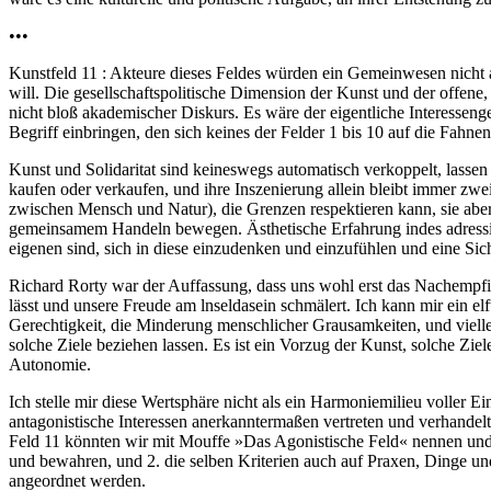
•••
Kunstfeld 11 : Akteure dieses Feldes würden ein Gemeinwesen nicht a
will. Die gesellschaftspolitische Dimension der Kunst und der offen
nicht bloß akademischer Diskurs. Es wäre der eigentliche Interessenge
Begriff einbringen, den sich keines der Felder 1 bis 10 auf die Fahne
Kunst und Solidaritat sind keineswegs automatisch verkoppelt, lassen 
kaufen oder verkaufen, und ihre Inszenierung allein bleibt immer zwe
zwischen Mensch und Natur), die Grenzen respektieren kann, sie aber
gemeinsamem Handeln bewegen. Ästhetische Erfahrung indes adressie
eigenen sind, sich in diese einzudenken und einzufühlen und eine Si
Richard Rorty war der Auffassung, dass uns wohl erst das Nachempfin
lässt und unsere Freude am lnseldasein schmälert. Ich kann mir ein elf
Gerechtigkeit, die Minderung menschlicher Grausamkeiten, und viellei
solche Ziele beziehen lassen. Es ist ein Vorzug der Kunst, solche Zie
Autonomie.
Ich stelle mir diese Wertsphäre nicht als ein Harmoniemilieu voller E
antagonistische Interessen anerkanntermaßen vertreten und verhandel
Feld 11 könnten wir mit Mouffe »Das Agonistische Feld« nennen und da
und bewahren, und 2. die selben Kriterien auch auf Praxen, Dinge un
angeordnet werden.