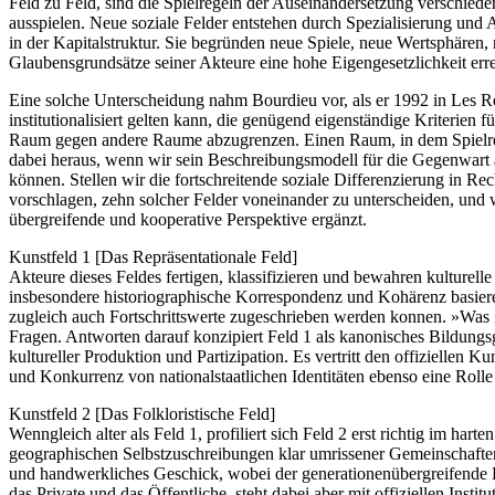
Feld zu Feld, sind die Spielregeln der Auseinandersetzung verschiede
ausspielen. Neue soziale Felder entstehen durch Spezialisierung und 
in der Kapitalstruktur. Sie begründen neue Spiele, neue Wertsphäre
Glaubensgrundsätze seiner Akteure eine hohe Eigengesetzlichkeit errei
Eine solche Unterscheidung nahm Bourdieu vor, als er 1992 in Les Regl
institutionalisiert gelten kann, die genügend eigenständige Kriterien 
Raum gegen andere Raume abzugrenzen. Einen Raum, in dem Spielrege
dabei heraus, wenn wir sein Beschreibungsmodell für die Gegenwart 
können. Stellen wir die fortschreitende soziale Differenzierung in R
vorschlagen, zehn solcher Felder voneinander zu unterscheiden, und w
übergreifende und kooperative Perspektive ergänzt.
Kunstfeld 1 [Das Repräsentationale Feld]
Akteure dieses Feldes fertigen, klassifizieren und bewahren kulturell
insbesondere historiographische Korrespondenz und Kohärenz basiere
zugleich auch Fortschrittswerte zugeschrieben werden konnen. »Was is
Fragen. Antworten darauf konzipiert Feld 1 als kanonisches Bildungs
kultureller Produktion und Partizipation. Es vertritt den offiziellen 
und Konkurrenz von nationalstaatlichen Identitäten ebenso eine Rolle 
Kunstfeld 2 [Das Folkloristische Feld]
Wenngleich alter als Feld 1, profiliert sich Feld 2 erst richtig im ha
geographischen Selbstzuschreibungen klar umrissener Gemeinschaften 
und handwerkliches Geschick, wobei der generationenübergreifende Bes
das Private und das Öffentliche, steht dabei aber mit offiziellen Inst