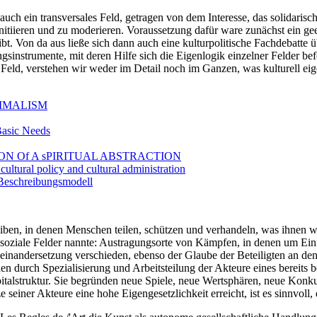
 auch ein transversales Feld, getragen von dem Interesse, das solidaris
u initiieren und zu moderieren. Voraussetzung dafür ware zunächst ein 
bt. Von da aus ließe sich dann auch eine kulturpolitische Fachdebatte
ungsinstrumente, mit deren Hilfe sich die Eigenlogik einzelner Felder be
Feld, verstehen wir weder im Detail noch im Ganzen, was kulturell eige
NIMALISM
Basic Needs
ORIZON Of A sPIRITUAL ABSTRACTION
ltural policy and cultural administration
 Beschreibungsmodell
reiben, in denen Menschen teilen, schützen und verhandeln, was ihnen we
soziale Felder nannte: Austragungsorte von Kämpfen, in denen um Einfl
einandersetzung verschieden, ebenso der Glaube der Beteiligten an den 
hen durch Spezialisierung und Arbeitsteilung der Akteure eines bereits 
italstruktur. Sie begründen neue Spiele, neue Wertsphären, neue Konku
iner Akteure eine hohe Eigengesetzlichkeit erreicht, ist es sinnvoll,