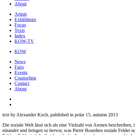
About
Artists
Exhibitions
Focus
Texts
Index
KOW-TV
KOW
News
Fairs
Events
Counseling
Contact
About
text by Alexander Koch, published in polar 15, autumn 2013
Die soziale Welt lässt sich als eine Vielzahl von Arenen beschreiben
einander und bringen so hervor, was Pierre Bourdieu soziale Felder 