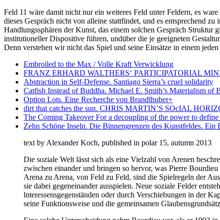
Feld 11 wäre damit nicht nur ein weiteres Feld unter Feldern, es ware
dieses Gespräch nicht von alleine stattfindet, und es entsprechend z
Handlungssphären der Kunst, das einem solchen Gespräch Struktur gi
institutioneller Dispositive führen, undüber die je geeigneten Gestalt
Denn verstehen wir nicht das Spiel und seine Einsätze in einem jeden 
Embroiled to the Max / Volle Kraft Verwicklung
FRANZ ERHARD WALTHERS‘ PARTICIPATORIAL MI
Abstraction in Self-Defense. Santiago Sierra’s cruel solidarity
Catfish Instead of Buddha. Michael E. Smith’s Materialism of 
Option Lots. Eine Recherche von Brandlhuber+
dirt that catches the sun. CHRIS MARTIN’S SOcIAL H
The Coming Takeover For a decoupling of the power to define cu
Zehn Schöne Inseln. Die Binnengrenzen des Kunstfeldes. Ein
text by Alexander Koch, published in polar 15, autumn 2013
Die soziale Welt lässt sich als eine Vielzahl von Arenen besch
zwischen einander und bringen so hervor, was Pierre Bourdieu 
Arena zu Arena, von Feld zu Feld, sind die Spielregeln der Aus
sie dabei gegeneinander ausspielen. Neue soziale Felder entste
lnteressensgegenständen oder durch Verschiebungen in der Kap
seine Funktionsweise und die gemeinsamen Glaubensgrundsätze se