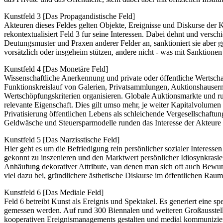
Kunstfeld 3 [Das Propagandistische Feld]
Akteuren dieses Feldes gelten Objekte, Ereignisse und Diskurse der Ku
rekontextualisiert Feld 3 fur seine Interessen. Dabei dehnt und vers
Deutungsmuster und Praxen anderer Felder an, sanktioniert sie aber g
vorsätzlich oder insgeheim stützen, andere nicht - was mit Sanktionen
Kunstfeld 4 [Das Monetäre Feld]
Wissenschaftliche Anerkennung und private oder öffentliche Wertsch
Funktionskreislauf von Galerien, Privatsammlungen, Auktionshausern 
Wertschöpfungskriterien organisieren. Globale Auktionsmarkte und r
relevante Eigenschaft. Dies gilt umso mehr, je weiter Kapitalvolumen
Privatisierung öffentlichen Lebens als schleichende Vergesellschaftung
Geldwäsche und Steuersparmodelle runden das Interesse der Akteure 
Kunstfeld 5 [Das Narzisstische Feld]
Hier geht es um die Befriedigung rein persönlicher sozialer Interesse
gekonnt zu inszenieren und den Marktwert persönlicher Idiosynkrasien 
Anhäufung dekorativer Attribute, van denen man sich oft auch Bewund
viel dazu bei, gründlichere ästhetische Diskurse im öffentlichen Rau
Kunstfeld 6 [Das Mediale Feld]
Feld 6 betreibt Kunst als Ereignis und Spektakel. Es generiert eine
gemessen werden. Auf rund 300 Biennalen und weiteren Großausstell
kooperativen Ereignismanagements gestalten und medial kommuniziere