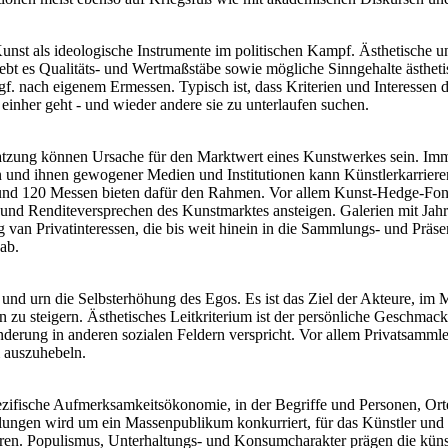
nst als ideologische Instrumente im politischen Kampf. Ästhetische und 
chiebt es Qualitäts- und Wertmaßstäbe sowie mögliche Sinngehalte ästhet
gf. nach eigenem Ermessen. Typisch ist, dass Kriterien und Interessen 
 einher geht - und wieder andere sie zu unterlaufen suchen.
atzung können Ursache für den Marktwert eines Kunstwerkes sein. Immer
und ihnen gewogener Medien und Institutionen kann Künstlerkarrieren 
und 120 Messen bieten dafür den Rahmen. Vor allem Kunst-Hedge-Fonds 
 und Renditeversprechen des Kunstmarktes ansteigen. Galerien mit Jahr
 van Privatinteressen, die bis weit hinein in die Sammlungs- und Präsenta
ab.
n und urn die Selbsterhöhung des Egos. Es ist das Ziel der Akteure, im 
zu steigern. Ästhetisches Leitkriterium ist der persönliche Geschmack, d
erung in anderen sozialen Feldern verspricht. Vor allem Privatsammle
m auszuhebeln.
 spezifische Aufmerksamkeitsökonomie, in der Begriffe und Personen, O
ungen wird um ein Massenpublikum konkurriert, für das Künstler und 
n. Populismus, Unterhaltungs- und Konsumcharakter prägen die künstle