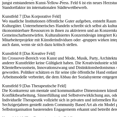
jungst entstandenen Kunst-Yellow-Press. Feld 6 ist ein neues Herzstuck
Standortfaktor im internationalen Städtewettbewerb.
Kunstfeld 7 [Das Korporative Feld]
Wo staatliche Institutionen öffentliche Guter aufgeben, entsteht R
Kulturgüter. Unternehmerisches Handeln schreibt sich selbst als kultu
ökonomisierbare Ressourcen in ihnen zu aktivieren und an Konzernku
Gemeinschaftsentwürfen. Kulturalisiertes Konzerndesign integriert Ku
Mitarbeiterprojekte mit Künstlerindividuen oder -gruppen wirken int
auch dann, wenn sie sich dazu kritisch stellen.
Kunstfeld 8 [Das Kreative Feld]
Im Crossover-Bereich von Kunst und Mode, Musik, Party, Architektur,
anderer Kunstfelder keine Gültigkeit haben. Die Kreativindustrie sch
Klientelbewusstsein, Innovationszwang und Distinktionshedonismus s
geworden. Politiker schätzen es für seine (die öffentliche Hand en
Arbeitsmodelle verbreitet, die dem Abbau der Sozialsysteme entgege
Kunstfeld 9 [Das Therapeutische Feld]
Die Konkurrenz um mentale und kommunikative Dimensionen künstlerisc
Konfliktbearbeitung, Sinnerfüllung und Selbstverwirklichung aus, oder
Individuelle Therapeutik vollzieht sich in privaten und informellen 
Sechzigerjahren genießt zudem Community Based Art als ein Model gem
Selbstorganisation basierenden Engagements erkannt und betreibt dere