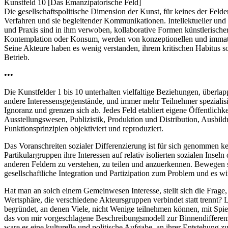
Kunstfeld 10 [Das Emanzipatorische Feld]
Die gesellschaftspolitische Dimension der Kunst, für keines der Felder
Verfahren und sie begleitender Kommunikationen. Intellektueller und 
und Praxis sind in ihm verwoben, kollaborative Formen künstlerischer P
Kontemplation oder Konsum, werden von konzeptionellen und immaterie
Seine Akteure haben es wenig verstanden, ihrem kritischen Habitus s
Betrieb.
•••
Die Kunstfelder 1 bis 10 unterhalten vielfaltige Beziehungen, überla
andere Interessensgegenstände, und immer mehr Teilnehmer spezialisi
Ignoranz und grenzen sich ab. Jedes Feld etabliert eigene Öffentlich
Ausstellungswesen, Publizistik, Produktion und Distribution, Ausbildu
Funktionsprinzipien objektiviert und reproduziert.
Das Voranschreiten sozialer Differenzierung ist für sich genommen 
Partikulargruppen ihre Interessen auf relativ isolierten sozialen Ins
anderen Feldern zu verstehen, zu teilen und anzuerkennen. Bewegen si
gesellschaftliche Integration und Partizipation zum Problem und es 
Hat man an solch einem Gemeinwesen Interesse, stellt sich die Frage, 
Wertsphäre, die verschiedene Akteursgruppen verbindet statt trennt? Lie
begründet, an denen Viele, nicht Wenige teilnehmen können, mit Spielr
das von mir vorgeschlagene Beschreibungsmodell zur Binnendifferenz
ware es eine kulturelle und politische Aufgabe, an ihrer Entstehung zu