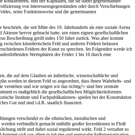
e konkurrieren, und der Kapitalien, die sie dabei gegeneinander
versifizierung von lnteressensgegenständen oder durch Verschiebungen
 Feldes, seine Funktionsweise und die gemeinsamen
eschrieb, die seit Mitte des 19. Jahrhunderts als eine soziale Arena
d Akteure hervor gebracht hatte, urn einen eignen gesellschaftlichen
eus Beschreibung greift indes 150 Jahre zurück. Was aber kommt
ng zwischen künstlerischem Feld und anderen Feldern belassen
n verschiedenen Feldern der Kunst zu sprechen. Im Folgenden werde ich
anderdriftenden Wertsphären der Felder 1 bis 10 durch eine
rien, die auf dem Glauben an ästhetische, wissenschaftliche und
lin werden in diesem Feld so angeordnet, dass ihnen Wahrheits- und
 verstehen und wie zeigen wir das richtig?« sind hier zentrale
stimmt es maßgeblich die gesellschaftlichen Möglichkeitsformen
torische Institute und Fachpublikationen- spielen bei der Konstruktion
es Gut und sind i.d.R. staatlich finanziert.
zählungen verschmilzt es die ethnischen, moralischen und
werden verbindlich gemacht mithilfe großer Investitionen in Fleiß
chung stellt und dabei sozial regulierend wirkt. Feld 2 verzahnt so
formiert sich vor allem in lokaler und regionaler Selbstorganisation.